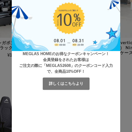
（レガボ） デザイナ
Regabo（レガボ） デザイナ
Diver
ラック
ーズゲームラック
ン） Nin
納ケー
MEGLAS HOMEのお得なクーポンキャンペーン！
¥19,700
(税込)
¥16,200
(税込)
会員登録をされたお客様は
ご注文の際に「MEGLAS2608」のクーポンコード入力
で、全商品10%OFF！
詳しくはこちらより