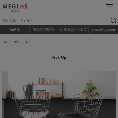
新商品
法人のお客様へ
組立設置サービス
special coupon
TOP
椅子・チェア
Pick Up