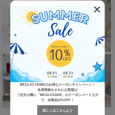
MEGLAS HOMEのお得なクーポンキャンペーン！
会員登録をされたお客様は
ご注文の際に「MEGLAS2608」のクーポンコード入力
で、全商品10%OFF！
詳しくはこちらより