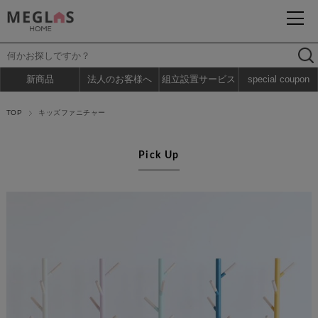
新商品
法人のお客様へ
組立設置サービス
special coupon
TOP
キッズファニチャー
Pick Up