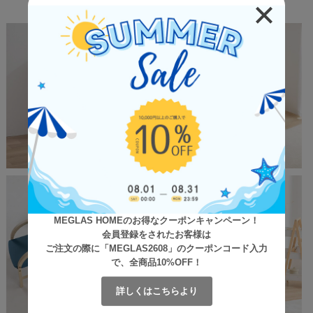
MEGLAS HOMEのお得なクーポンキャンペーン！
会員登録をされたお客様は
ご注文の際に「MEGLAS2608」のクーポンコード入力
で、全商品10%OFF！
詳しくはこちらより