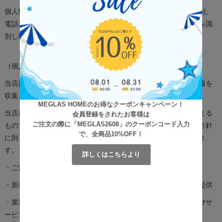
個人情報とは、個人に関する情報であり、氏名、生年月日、性別、
電話番号、電子メールアドレス、職業、勤務先等、特定の個人を識
別し得る情報をいいます。
（個人情報の収集・利用）
当店は、以下の目的のため、その範囲内においてのみ、個人情報を
収集・利用いたします。
MEGLAS HOMEのお得なクーポンキャンペーン！
当店による個人情報の収集・利用は、お客様の自発的な提供による
会員登録をされたお客様は
ご注文の際に「MEGLAS2608」のクーポンコード入力
ものであり、お客様が個人情報を提供された場合は、当店が本方針
で、全商品10%OFF！
に則って個人情報を利用することをお客様が許諾したものとしま
す。
詳しくはこちらより
・ご注文された当店の商品をお届けするうえで必要な業務
・新商品の案内など、お客様に有益かつ必要と思われる情報の提供
・業務遂行上で必要となる当店からの問い合わせ、確認、およびサ
ービス向上のための意見収集