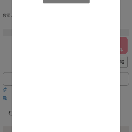
[ポイント還元 158ポイント～]
数量:
個
サイズ
カラー
在庫
購入
ブラウン
○
2脚セット
ホワイト
×
返品についての詳細はこちら
レビューはありません