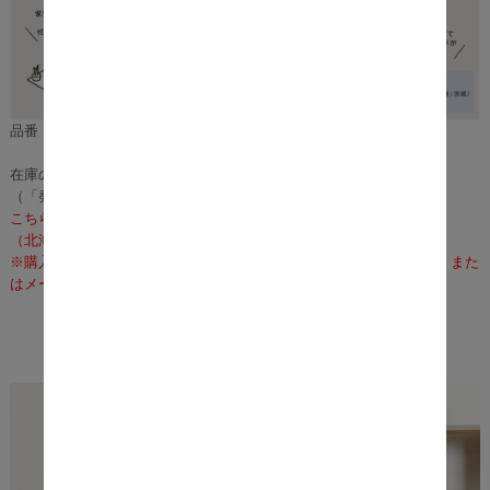
品番：m12059
在庫のある場合は、3～5営業日で発送いたします。
（「発送」であり「お届け」ではございませんのでご注意ください）
こちらの商品の配送料は無料となります。
（北海道・沖縄・離島への配送は、送料別途お見積りとなります）
※購入前に事前確認も可能となりますので、お電話（075-366-3835）また
はメールにて、お気軽にお問合せくださいませ。