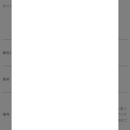
折りたたみ時： 幅 42.5cm x 奥行 10.5cm x 高さ
サイズ（約）
113.5cm
■重量
11kg
■耐荷重
80kg
サイズ： 幅 114cm x 奥行 43cm x 高さ23cm
梱包サイズ（約）
重量：13kg
■構造部材：天然木（アカシア材）
素材
■表面加工：オイルステイン
組立品（折りたたみ）
※商品の色味に関してましては、できる限り実物に近く
備考
なる様に努めておりますが、ご利用のモニターやデバイ
スの発色によりまして、実物と異なって見える場合がご
ざいます。