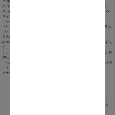
空間に。
室内ではアンティーク風に、もちろんガーデンなど屋外での使用も◎
高い防虫効果と耐久性のあるアカシアを使用した、木の温かみを感じるデ
ザインで心が安らぎます。
ガーデンチェアとしても、ダイニングチェアとしても活躍します。
折りたたむと厚さ10.5cm になり、使わない時は折り畳んで収納できるの
でスペース削減になります。
重量は約11kg なので、持ち運びもできアウトドアでも活躍します。
緩やかにカーブした座面と背面がお尻と背中を包み込み、座り心地抜群で
す。
チェアに体を預けて、優雅なひと時を過ごすことができます。耐荷重は約
80kg です。
しっかりとした脚組で、安定感があります。安心してくつろぎタイムを過
ごすことができます。
カラーはブラウンとホワイトの２色をご用意いたしました。
■サイズ
チェア： 幅 42.5cm x 奥行 62cm x 高さ 91cm(座面高：
43cm)