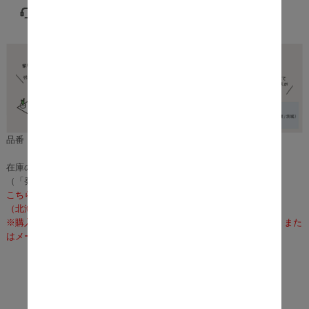
品番：m12227
在庫のある場合は、3～5営業日で発送いたします。
（「発送」であり「お届け」ではございませんのでご注意ください）
こちらの商品の配送料は無料となります。
（北海道・沖縄・離島への配送は、送料別途お見積りとなります）
※購入前に事前確認も可能となりますので、お電話（075-366-3835）また
はメールにて、お気軽にお問合せくださいませ。