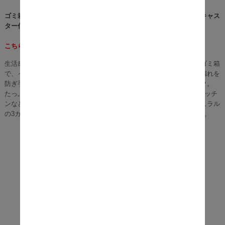
ゴミ箱に見えないスタイリッシュなデザインでお部屋に溶け込む、キャス
ター付き木製分別ダストボックス『Conclave（コンクラーベ）』。
こちらの商品は45L×2になります。
生活感のないスタイリッシュなデザインと使い勝手の良さが特徴のゴミ箱
で、インテリアにこだわりたい方にピッタリです。ゴミ箱はニオイ漏れを
防ぎ手元までサッと移動できるキャスター付きで、ゴミ捨てラクラク。
たっぷり入る容量45Lのダストボックスが２杯並んだ二連タイプ。キッチ
ンなどでのゴミの分別が楽に行えます。ブラウン、ホワイト、ナチュラル
の3カラーをご用意。お好みやお部屋の雰囲気でお選びいただけます。