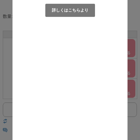
[ポイント還元 279ポイント～]
詳しくはこちらより
数量:
個
サイズ
カラー
在庫
購入
ホワイト
○
F
ナチュラル
○
ブラウン
○
返品についての詳細はこちら
レビューはありません