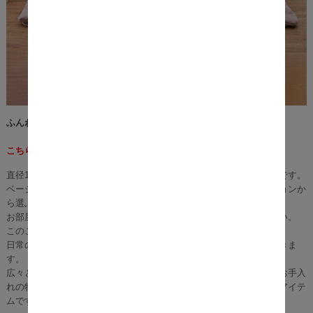
ふんわり暖かく、お手入れ簡単なこたつ布団『Mignon (ミニョン)』
こちらの商品はこたつ布団(正方形)単品ページになります。
直径190cmの大きなサイズで、家族や友人と快適に過ごすのに最適です。
ベージュ、グレー、アイボリー、ピンクなど、豊富なカラーオプションか
ら選ぶことができます。
お部屋のデザインや雰囲気に合わせて、理想的な色を選んでください。
このこたつ布団は洗濯機で洗えるため、使いやすさに優れています。
日常の汚れやこたつからのニオイを気にせず、清潔に保つことができま
す。
広々としたサイズ、多彩なカラーオプション、高品質素材、簡単なお手入
れの特徴から、冷たい季節にお部屋を温かく快適にするのに最適なアイテ
ムです。