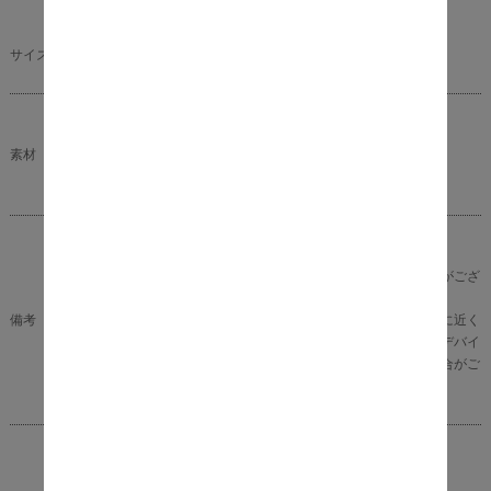
サイズ（約）
190cm × 190cm
表面：ポリエステル100％
素材
中材：ポリエステル100％
裏面：ポリエステル100％
■洗濯機OK
※品質表示では洗濯不可の表示になっている場合がござ
いますが、洗濯可能です。
備考
※商品の色味に関してましては、できる限り実物に近く
なる様に努めておりますが、ご利用のモニターやデバイ
スの発色によりまして、実物と異なって見える場合がご
ざいます。