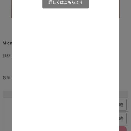
詳しくはこちらより
Mignon (ミニョン) こたつ布団 正方形タイプ
¥6,800
(税込)
価格:
[ポイント還元 68ポイント～]
数量:
個
サイズ
カラー
在庫
購入
ベージュ
×
グレー
×
190cm×190cm