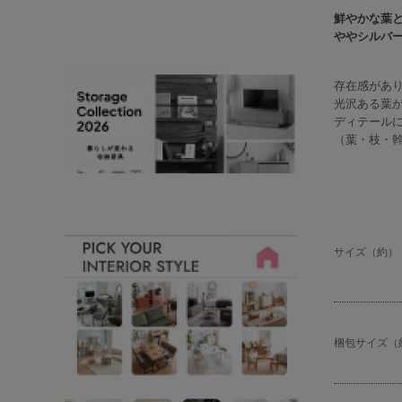
鮮やかな葉
ややシルバ
存在感があり
光沢ある葉
ディテール
（葉・枝・