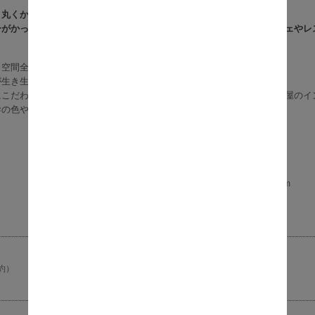
と丸くかわいい実が印象的な『オリーブ』
ーがかった小ぶりな葉と小さな果実が特徴のオリーブ。おしゃれなカフェやレ
空間全体を明るい雰囲気にする『150cm』サイズ。
が生き生きとした雰囲気を演出できます。
にこだわり、葉や実の色付きから枝付きまで自然な風合いを再現。お部屋のイ
幹の色や模様、形状には個体差があります。）