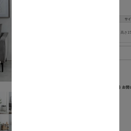
数量:
サイ
高さ15