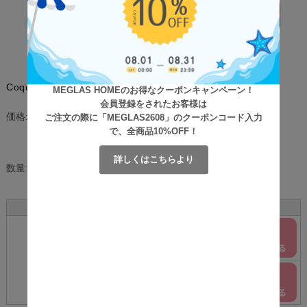
Coquille（コキーユ） 3連式ダストボックス
MEGLAS HOMEのお得なクーポンキャンペーン！
会員登録をされたお客様は
¥21,400
(税込)
価格:
ご注文の際に「MEGLAS2608」のクーポンコード入力
で、全商品10%OFF！
[ポイント還元 214ポイント～]
詳しくはこちらより
数量:
個
サイズ
カラー
在庫
購入
ホワイト
○
幅74.5cm
ブラック
○