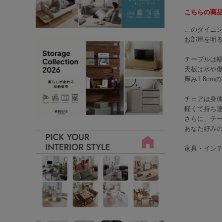
こちらの商品
このダイニ
お部屋を明
テーブルは幅
天板は水や
厚み1.8c
チェアは身
軽くて持ち
さらに、テ
あなた好み
家具・イン