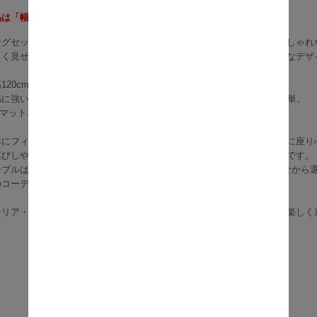
は「幅120cmテーブル1台・チェア4脚」の5点セットとなります。
ングセットは、清潔感のあるホワイト天板のテーブルと、カラフルでおしゃれ
るく見せてくれるだけでなく、北欧風やモダンインテリアにもぴったりなデザ
120cm×奥行70cmと、家族4人でもゆったり囲めるサイズ感。
傷に強いPVC加工がされており、汚れてもサッと拭くだけでお手入れ簡単。
mのマットな質感は、料理をより美しく引き立ててくれます。
体にフィットする曲線設計で、長時間座っても疲れにくく、見た目以上に座り
運びしやすく、組み立ても簡単なので一人暮らしや引っ越し時にも便利です。
ーブルは脚カラーがホワイトとシルバーから、チェアは4種の組み合わせから選
のコーディネートが楽しめます。
テリア・雑貨にこだわりたい方、毎日の食事をもっと心地よく、もっと楽しく