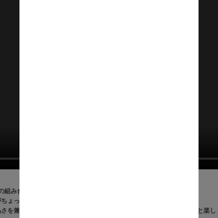
の組み合わせ。
ちょっと特別になる北欧風ダイニングセットSumie（スミー）。
品さを兼ね備えたインテリアにぴったりで、家族や友人との食事がもっと楽し