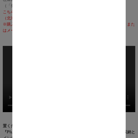
（「発送」であり「お届け」ではございませんのでご注意ください）
こちらの商品の配送料は無料となります。
（北海道・沖縄・離島への配送は、送料別途お見積りとなります）
※購入前に事前確認も可能となりますので、お電話（0120-155-339）また
はメールにて、お気軽にお問合せくださいませ。
置くだけでおしゃれ空間に早変わり。
『Plume（プリューム）マガジンラック付きサイドテーブル』は、収納と