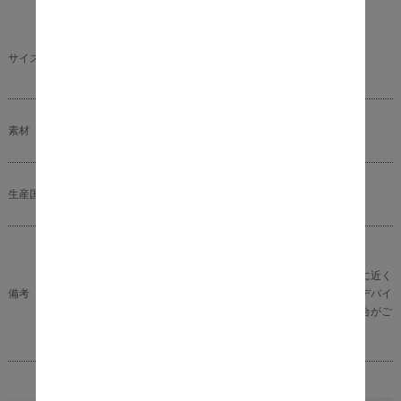
本体サイズ：幅46.5cm×奥行29.5cm×高さ53cm
サイズ（約）
商品重量： 3.2kg
素材
主材:スチール、天板:繊維板、張地:ポリエチレン
生産国
ベトナム製
完成品
※商品の色味に関してましては、できる限り実物に近く
備考
なる様に努めておりますが、ご利用のモニターやデバイ
スの発色によりまして、実物と異なって見える場合がご
ざいます。