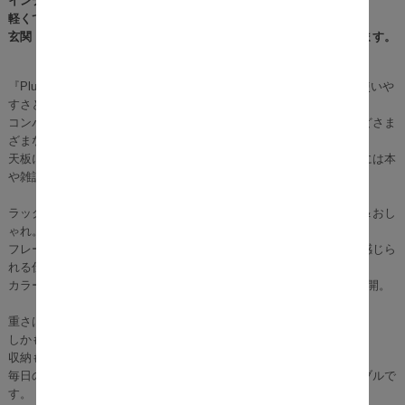
インテリア性を兼ね備えた便利な家具。
軽くて完成品だから、届いてすぐに使えるのもうれしいポイント。
玄関・リビング・寝室など、どんなお部屋にもぴったりフィットします。
『Plume（プリューム）マガジンラック付きサイドテーブル』は、使いや
すさとデザイン性を両立したインテリア家具です。
コンパクトなサイズで場所をとらず、ソファ横やベッド横、玄関などさま
ざまな場所にすっきり収まります。
天板には観葉植物やカップなどを置けるほどよい広さがあり、下部には本
や雑誌、小物を収納できる便利なラック付き。
ラック部分はラタン調の編み込みデザインで、見た目もナチュラル＆おし
ゃれ。
フレームには曲線のアイアンを採用し、ディテールにもこだわりを感じら
れる仕上がりです。
カラーはどんなお部屋にも合わせやすいホワイトとブラウンの2色展開。
重さは約3.2kgと軽量で、女性でも簡単に移動可能。
しかも完成品で届くから、組み立て不要ですぐに使えます。
収納もインテリアもこれひとつで解決！
毎日の暮らしをもっと快適にしてくれる、実用性抜群のサイドテーブルで
す。