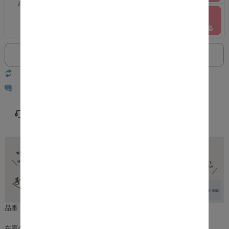
高さ53cm
ホワイト
○
返品についての詳細はこちら
レビューはありません
品番：m14075
在庫のある場合は、3～5営業日で発送いたします。