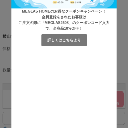
MEGLAS HOMEのお得なクーポンキャンペーン！
会員登録をされたお客様は
ご注文の際に「MEGLAS2608」のクーポンコード入力
で、全商品10%OFF！
横山大観 霊峰不二 アートポスター（フレーム付き）
詳しくはこちらより
¥10,000
(税込)
価格:
[ポイント還元 100ポイント～]
数量:
個
サイズ
カラー
在庫
購入
61cm×49.5cm
マルチカラー
○