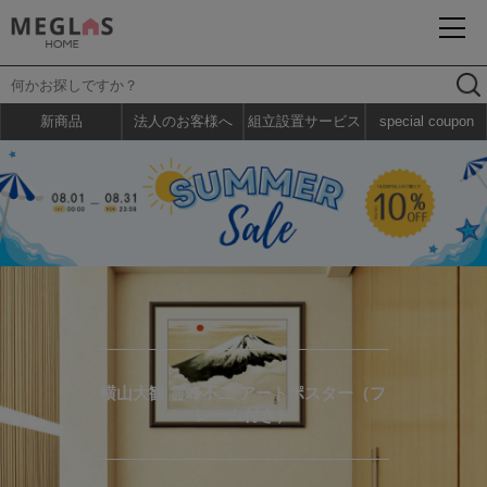
新商品
法人のお客様へ
組立設置サービス
special coupon