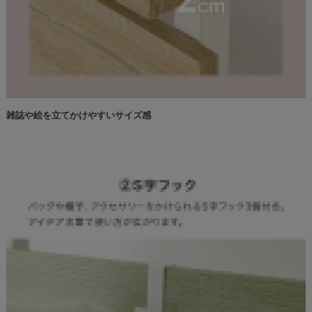
雑誌や絵を立てかけやすいサイズ感