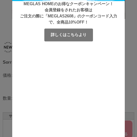
MEGLAS HOMEのお得なクーポンキャンペーン！
会員登録をされたお客様は
ご注文の際に「MEGLAS2608」のクーポンコード入力
で、全商品10%OFF！
詳しくはこちらより
Sorriso（ソリッソ）突っ張りマガジンラック 80cmタイプ
¥15,800
(税込)
価格:
[ポイント還元 158ポイント～]
数量:
個
サイズ
カラー
在庫
購入
ブラウン／ブラック
○