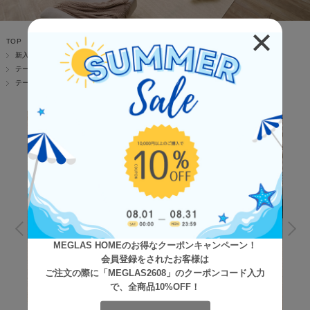
TOP
新入荷商品
テーブル
テーブル
リビングテーブル
MEGLAS HOMEのお得なクーポンキャンペーン！
会員登録をされたお客様は
ご注文の際に「MEGLAS2608」のクーポンコード入力
で、全商品10%OFF！