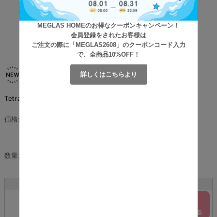
MEGLAS HOMEのお得なクーポンキャンペーン！
会員登録をされたお客様は
ご注文の際に「MEGLAS2608」のクーポンコード入力
で、全商品10%OFF！
詳しくはこちらより
Tetra （テトラ） 引き出し付きテレビ台 150cmタイプ
¥22,100
(税込)
価格:
[ポイント還元 221ポイント～]
数量:
個
サイズ
カラー
在庫
購入
グレージュ
○