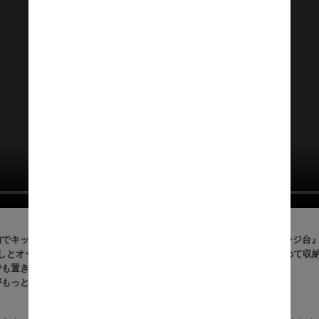
でキッチンがすっきり整う、コンパクト設計の『Chic（シック） レンジ台
出しとオープン収納、扉収納を備え、食器や家電、ストック品までまとめて収
でも置きやすく、天板は作業台としても活躍。
がもっと楽になる、頼れるキッチン収納です。