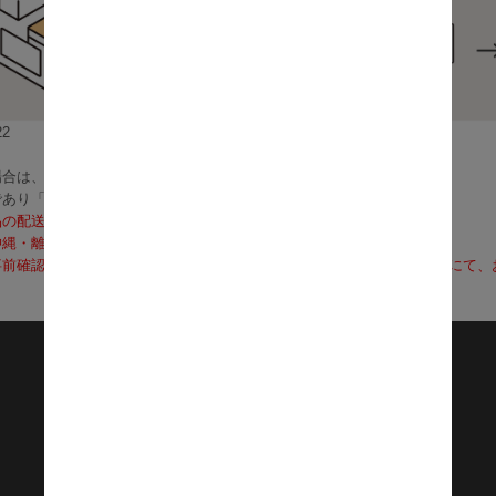
2
合は、3～5営業日で発送いたします。
であり「お届け」ではございませんのでご注意ください）
品の配送料は無料となります。
沖縄・離島への配送は、送料別途お見積りとなります）
前確認も可能となりますので、お電話（0120-155-339）またはメールに