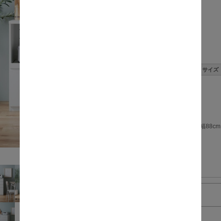
価格:
数量:
サイズ
幅88cm