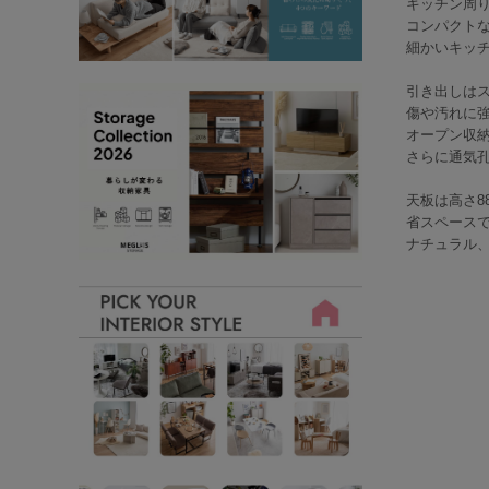
キッチン周り
コンパクト
細かいキッ
引き出しは
傷や汚れに
オープン収
さらに通気
天板は高さ8
省スペース
ナチュラル