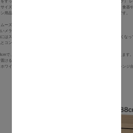
をすっきり整えたい方におすすめの、収納力たっぷりな『Chic（シック） 
なサイズながら、4杯の引き出し収納、家電が置けるオープンスペース、食器
チン用品から大きなお鍋まで、この1台にまとめて収納できるのが魅力です。
スムーズに開閉でき、奥の物も取り出しやすい設計。
強いメラミン加工で、お手入れも簡単です。
納にはスライドトレーを採用し、炊飯器などのフタ付き家電も使いやすくなっ
孔とコンセント付きで、家電の使用も安心です。
8cmで、調理の下ごしらえや盛り付けにちょうどよい作業台として使えます
で置けるため、ワンルームや一人暮らしのキッチンにもぴったり。
、ホワイト、グレーの3色展開で、どんなインテリアにもなじみやすいレンジ