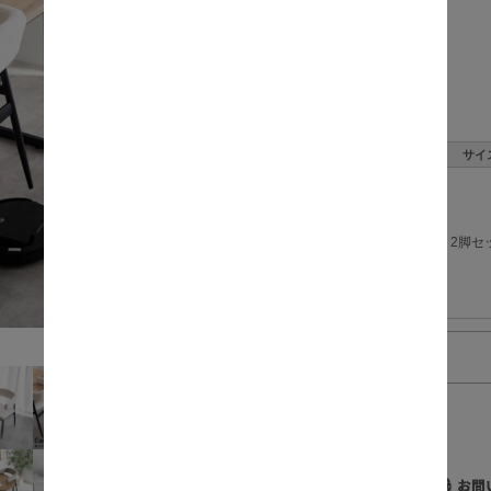
価格:
数量:
サイ
2脚セ