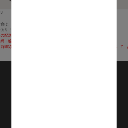
8
合は、3～5営業日で発送いたします。
であり「お届け」ではございませんのでご注意ください）
品の配送料は無料となります。
沖縄・離島への配送は、送料別途お見積りとなります）
前確認も可能となりますので、お電話（0120-155-339）またはメールに