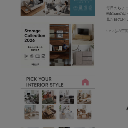
毎日のちょ
幅51cmの
見た目のお
いつもの空