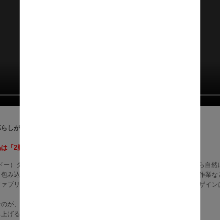
暮らしがちょっと好きになる。掃除までスマートなダイニングチェア。
品は「2脚セット」となります。
（カドー）ダイニングチェア2脚セットは、広々とした座面と、背もたれから自
く包み込むように支えてくれるので、食事はもちろん、読書やパソコン作業な
ファブリックの風合いに、シャープなブラックスチール脚を合わせたデザイン
なのが、肘掛けをテーブルに掛けられるハンギング機能。
ち上げる手間なく床掃除がしやすく、ロボット掃除機もスムーズ。