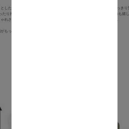
っとした家事負担を減らし、ダイニングやワークスペースをいつでもすっきり
ゆったり座面で、くつろぎやすさと使いやすさをしっかり両立しているのも嬉
しゃれさだけでなく、座り心地も、暮らしやすさも妥協したくない方へ。
間がもっと心地よく、もっと上質に変わります。