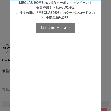
MEGLAS HOMEのお得なクーポンキャンペーン！
会員登録をされたお客様は
ご注文の際に「MEGLAS2608」のクーポンコード入力
で、全商品10%OFF！
詳しくはこちらより
Cadeau（カドー） 伸縮式ダイニングテーブル
¥16,600
(税込)
価格:
[ポイント還元 166ポイント～]
数量:
個
サイズ
カラー
在庫
購入