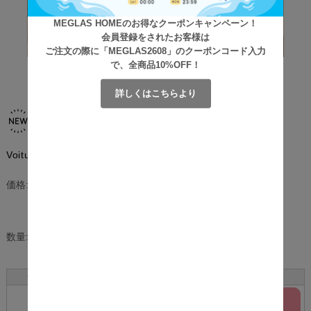
MEGLAS HOMEのお得なクーポンキャンペーン！
会員登録をされたお客様は
ご注文の際に「MEGLAS2608」のクーポンコード入力
で、全商品10%OFF！
詳しくはこちらより
Voiture（ヴォワチュール）アイランドソファ
¥145,500
(税込)
価格:
[ポイント還元 1,455ポイント～]
数量:
個
サイズ
カラー
在庫
購入
アイボリー
○