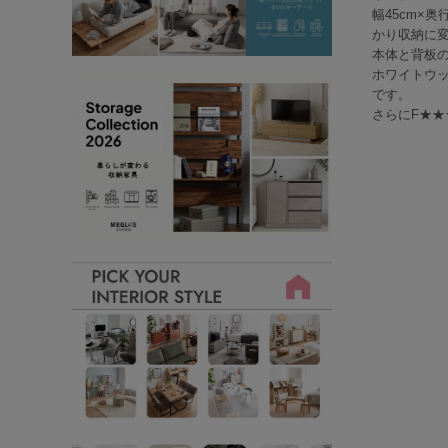
幅45cm×
かり収納に
本体と背板
ホワイトウ
です。
さらにF★