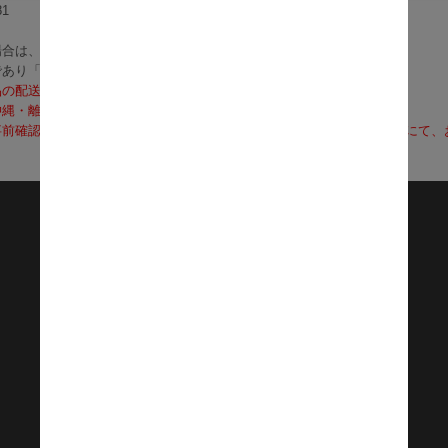
1
合は、3～5営業日で発送いたします。
であり「お届け」ではございませんのでご注意ください）
品の配送料は無料となります。
沖縄・離島への配送は、送料別途お見積りとなります）
前確認も可能となりますので、お電話（0120-155-339）またはメールに