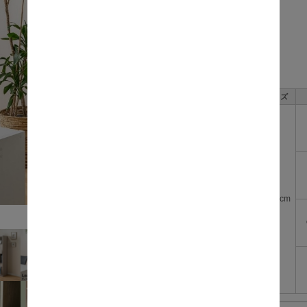
価格:
数量:
サイズ
幅45cm