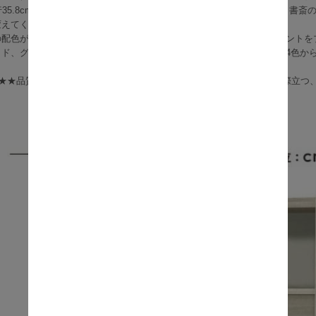
奥行35.8cmのスリムなトールタイプだから、ワンルームやベッドサイド、書斎
変えてくれます。
の配色が美しいツートンデザインは、お部屋にほどよい奥行きとアクセントを
ッド、グレーオーク、スモーキーブラウン、ウォールナットブラウンの4色か
★★★品質で毎日の暮らしにも取り入れやすく、片付けるたびに好きが際立つ