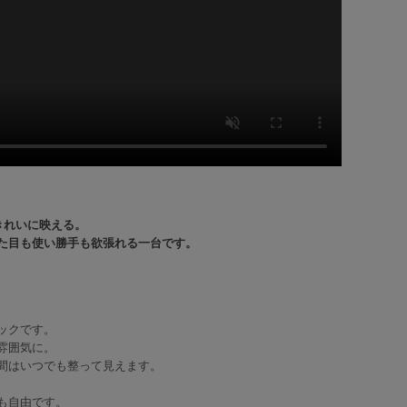
きれいに映える。
た目も使い勝手も欲張れる一台です。
ックです。
雰囲気に。
間はいつでも整って見えます。
も自由です。