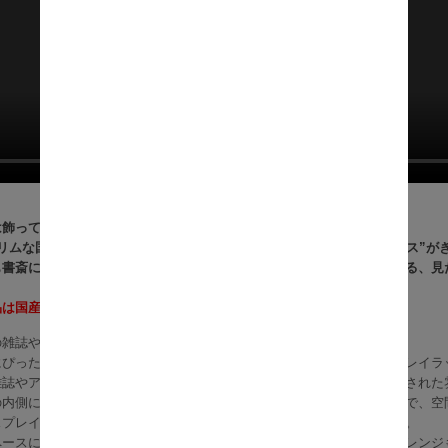
は飾って、生活感はそっと隠す。
スリムな国産ディスプレイラックなら、限られた空間でも“私らしいセンス”が
も書斎にもすっとなじみ、収納するたび整って、眺めるたび気分が上がる、見
品は国産・トールタイプとなります。
の雑誌や写真集を、しまい込まずにセンスよく飾りたい。
にぴったりなのが、見せる収納と隠す収納を一台で叶える国産ディスプレイラ
雑誌やアートブックをディスプレイでき、まるでショップのような洗練された
の内側には生活感の出やすい小物や書類をすっきり隠して収納できるので、空
スプレイしたまま扉の開閉ができ、ローラー付きで出し入れもなめらか。
ペースには本や雑貨、ディフューザーや小さな植物も映え、見せ方のアレンジ