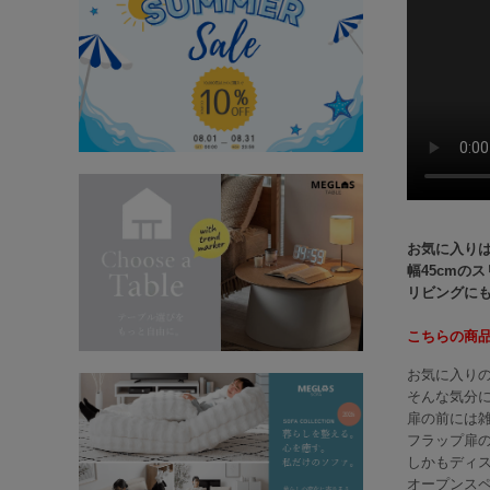
お気に入り
幅45cmの
リビングに
こちらの商
お気に入り
そんな気分
扉の前には
フラップ扉
しかもディ
オープンス