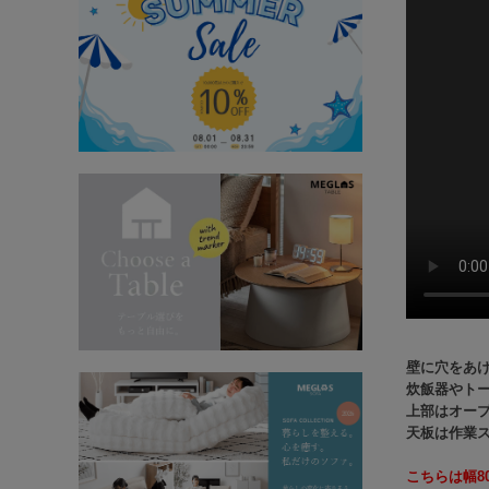
壁に穴をあ
炊飯器やト
上部はオー
天板は作業
こちらは幅8