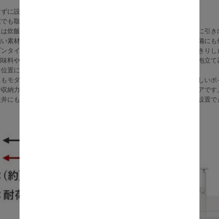
けずに設置できる、便利な突っ張り式のキッチンラックです。
屋でも取り入れやすく、キッチン収納を増やしたい時に頼れる一台。
には炊飯器やトースターなどの調理家電を置けるので、使う時だけ手前に引き
強い素材を使っているため、ちょっとした調理や盛り付け、飲み物の準備にも
プンタイプなので、大きなラックでもお部屋が重たく見えにくく、すっきりし
調味料や保存容器、キッチン雑貨を置けて、付属のフックにはおたまや泡立て
な位置に取り付けやすく、よく使う物を手に取りやすく収納できます。
にもモダンにもなじむデザインで、家具としても見栄えが良いのもうれしいポ
で収納力があり、毎日の家事を気持ちよくしてくれるキッチンインテリアです
天井にも対応しやすい設計ですが、傾斜天井や大きな段差のある床には設置で