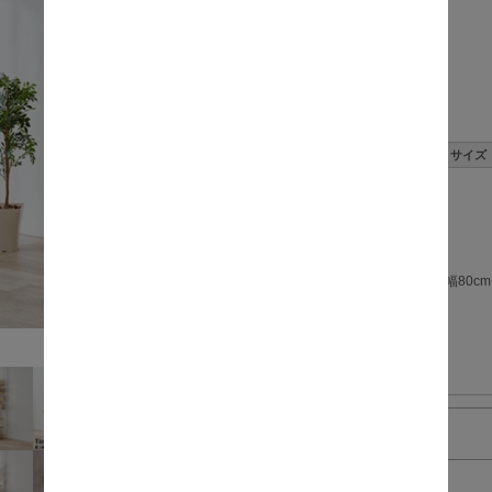
価格:
数量:
サイズ
幅80cm