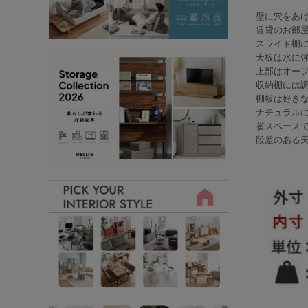
壁に穴をあ
賃貸のお部
スライド棚
天板は水に
上部はオー
収納棚には
棚板は好き
ナチュラル
省スペース
段差のある