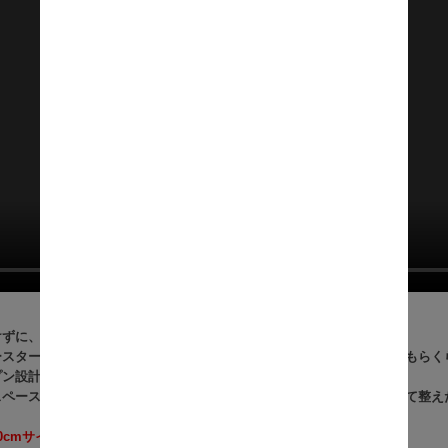
けずに、キッチンをすっきり便利に整える突っ張りラック。
ースターを置けるスライド棚付きで、ふたの開け閉めも料理の取り出しもらく
プン設計だから圧迫感が出にくく、見た目もすっきり。
スペースとしても使えるので、収納家具とキッチンインテリアをまとめて整え
0cmサイズの商品ページとなります。