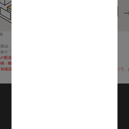
5
合は、3～5営業日で発送いたします。
であり「お届け」ではございませんのでご注意ください）
品の配送料は無料となります。
沖縄・離島への配送は、送料別途お見積りとなります）
前確認も可能となりますので、お電話（0120-155-339）またはメールに