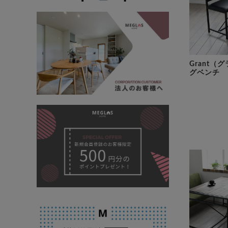
Grant（
グベンチ