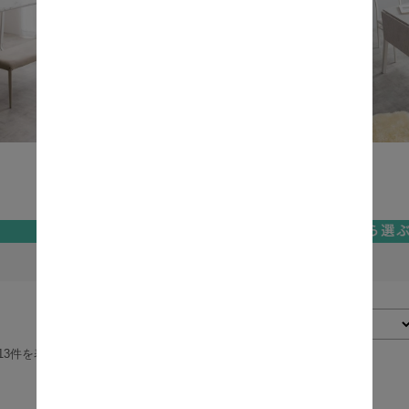
テーブル
チェアー
ソファー
ベンチ
表示切替：
並び順：
13件を表示
商品一覧