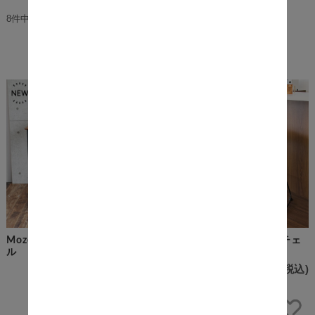
8件中1件～8件を表示
商品一覧
Mozoo（モズー） バースツー
Giusto（ジュスト） バーチェ
ル
ア
¥19,100
(税込)
¥17,800
(税込)