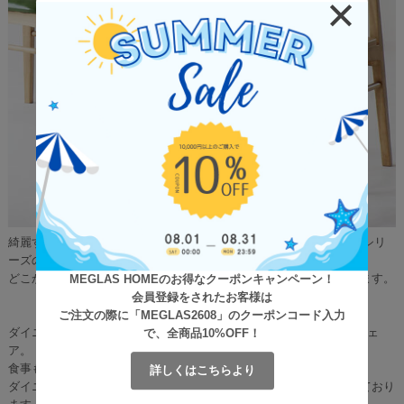
綺麗すぎない、粗さも含めて素材そのものの味わいを活かしたRasicシリ
ーズのチェア。
MEGLAS HOMEのお得なクーポンキャンペーン！
どこか懐かしさを感じるソフトヴィンテージテイストに仕上げています。
会員登録をされたお客様は
ご注文の際に「MEGLAS2608」のクーポンコード入力
で、全商品10%OFF！
ダイニングでもデスクでも、場所を気にせず使用ができる1人掛けチェ
ア。
食事も在宅ワークも快適に座面の高さを43.5cmに設定することで、
詳しくはこちらより
ダイニングチェアやデスクチェアとしても使いやすいサイズ感にしており