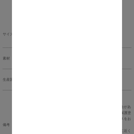
直径 23cm × 高さ 30cm
サイズ
商品重量 ： 1.7kg
素材
杉材 天然木 （無塗装）
生産国
中国
完成品
※天然木のため、色褪せやひび割れが発生する場合があ
ります。ホームセンターで販売されている木材の保護塗
料で塗り直しいただくなど、定期的なメンテナンスをお
備考
すすめいたします。
※商品の色味に関してましては、できる限り実物に近く