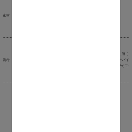
■材質
酸化マグネシウム
素材
■仕上げ
ステイン系 塗装
完成品
※商品の色味に関してましては、できる限り実物に近く
備考
なる様に努めておりますが、ご利用のモニターやデバイ
スの発色によりまして、実物と異なって見える場合がご
ざいます。