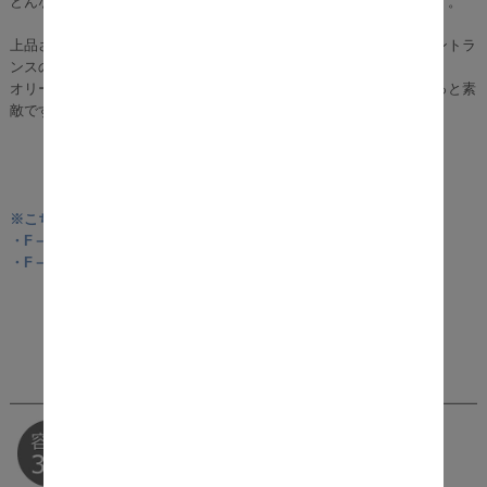
どんなテイストの空間にも上質感を与え、植物の魅力を引き立てます。
上品さがあるので、学校や公園、美術館、チャペル、マンションエントラ
ンスのような、堅さのある場所にもおすすめです。
オリーブやバラの大苗などを、こんなおしゃれな鉢に入れたら、きっと素
敵ですよね。
※こちらの商品は予約商品となります※
・F－グレー：8月上旬入荷予定
・F－ホワイト：8月上旬入荷予定