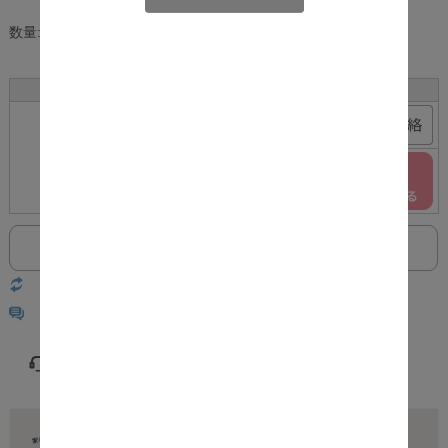
数量:
個
サイズ
カラー
在庫
購入
ブラック
×
F
ホワイト
○
返品についての詳細はこちら
レビューはありません