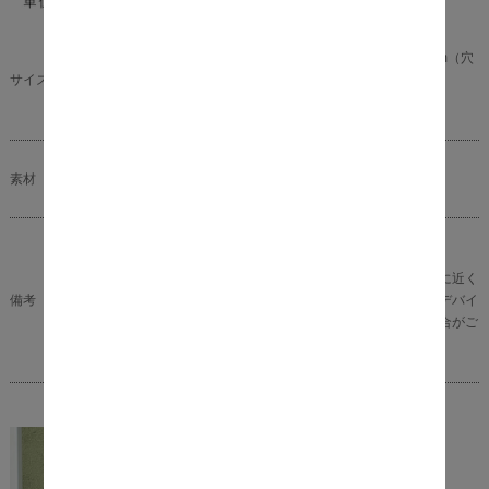
本体サイズ： 幅 19cm × 奥行き 19cm × 高さ 45cm（穴
サイズ（約）
直径： 10cm）
商品重量： 4kg
素材
陶器
完成品
※商品の色味に関してましては、できる限り実物に近く
備考
なる様に努めておりますが、ご利用のモニターやデバイ
スの発色によりまして、実物と異なって見える場合がご
ざいます。