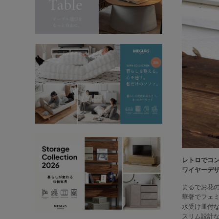
レトロでコンパ
ワイヤーデ
まるでお花
華奢でフェ
水受け皿付
スリム設計