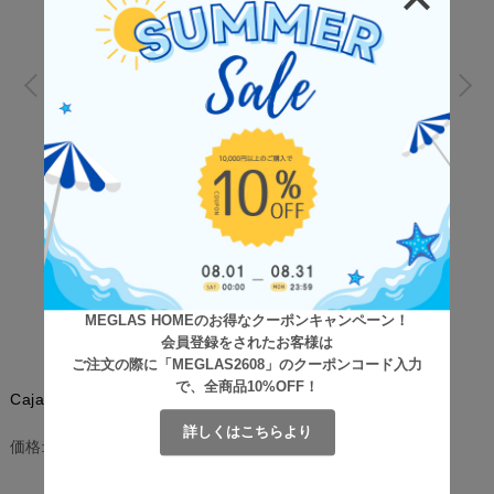
MEGLAS HOMEのお得なクーポンキャンペーン！
会員登録をされたお客様は
ご注文の際に「MEGLAS2608」のクーポンコード入力
で、全商品10%OFF！
Caja（カハ） くりぬき弁当箱 スクエア 500ml
詳しくはこちらより
¥3,800
(税込)
価格:
[ポイント還元 38ポイント～]