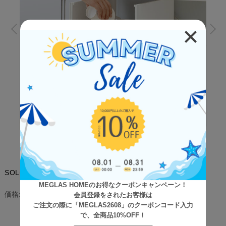
SOLOW（ソロウ） ペダルオープンツイン 20L
MEGLAS HOMEのお得なクーポンキャンペーン！
¥3,520
(税込)
価格:
会員登録をされたお客様は
ご注文の際に「MEGLAS2608」のクーポンコード入力
[ポイント還元 35ポイント～]
で、全商品10%OFF！