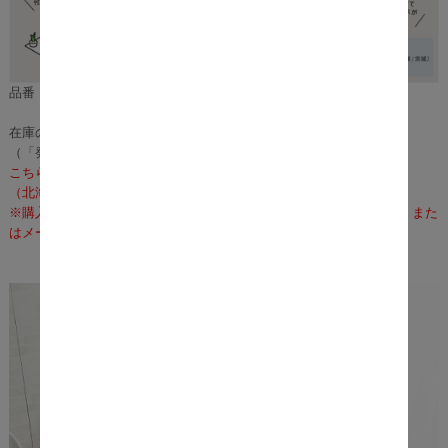
品番：m11401
在庫のある場合は、3～5営業日で発送いたします。
（「発送」であり「お届け」ではございませんのでご注意ください）
こちらの商品の配送料は無料となります。
（北海道・沖縄・離島への配送は、送料別途お見積りとなります）
※購入前に事前確認も可能となりますので、お電話（075-366-3835）また
はメールにて、お気軽にお問合せくださいませ。