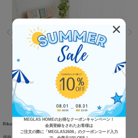
MEGLAS HOMEのお得なクーポンキャンペーン！
Rikoo（リクー） ポケットコイルマットレス セミダブル
会員登録をされたお客様は
ご注文の際に「MEGLAS2608」のクーポンコード入力
¥28,200
(税込)
価格: