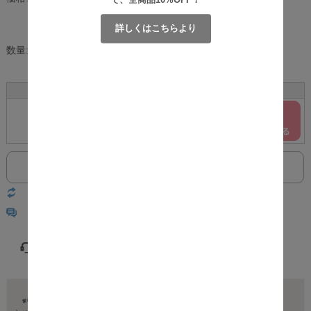
で、全商品10%OFF！
[ポイント還元 282ポイント～]
詳しくはこちらより
数量:
個
サイズ
カラー
在庫
購入
セミダブル
ホワイト
○
返品についての詳細はこちら
レビューはありません