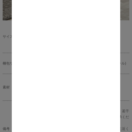
本体サイズ： 幅120cm × 長さ195cm × 高さ17cm
サイズ（約）
商品重量：23kg
耐荷重： 約200kg ～ 250kg
梱包サイズ（約）
幅32cm × 奥行き32cm × 高さ124cm (真空圧縮ロール)
張地：ポリエステル１００％
素材
詰め物：フェルト、ウレタンフォーム
※ベッドフレームとマットレスのサイズについて、若干
の誤差がある場合がございます。あらかじめご了承くだ
さい。
備考
※商品の色味に関してましては、できる限り実物に近く