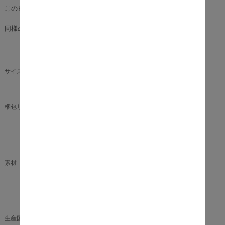
このピロートップとは別構造のクッション材。
同様の効果をご使用のマットレスの上に乗せてお楽しみ頂けますよ。
サイズ（約）
本体サイズ：幅 140cm × 奥行 195cm × 厚み 3cm
梱包サイズ（約）
幅 55cm × 奥行 65cm ×高さ35cm
表生地： ポリエステル 80％ + 綿 20％
裏生地： ポリエステル 65％ + 綿 35％
素材
詰め物：ポリエステル100％（ユニチカ）
充填量： 1700グラム
備長炭シート
生産国
日本