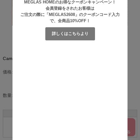
MEGLAS HOMEのお得なクーポンキャンペーン！
会員登録をされたお客様は
ご注文の際に「MEGLAS2608」のクーポンコード入力
で、全商品10%OFF！
詳しくはこちらより
Camel（キャメル） 3人掛けカウチソファー
¥57,500
(税込)
価格:
[ポイント還元 575ポイント～]
数量:
個
サイズ
カラー
在庫
購入
F
ブラウン
○