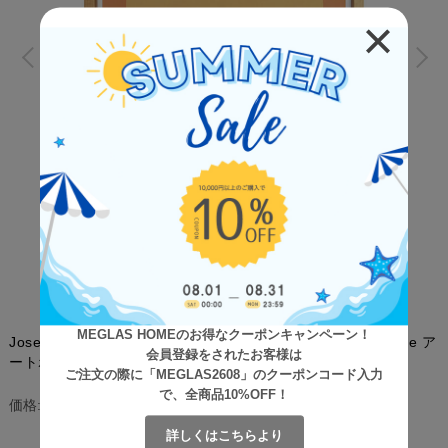
MEGLAS HOMEのお得なクーポンキャンペーン！
Josef Albers（ヨゼフ アルバース） Homage To The Square ア
会員登録をされたお客様は
ートポスター（フレーム付き）
ご注文の際に「MEGLAS2608」のクーポンコード入力
で、全商品10%OFF！
¥19,800
(税込)
価格:
[ポイント還元 198ポイント～]
詳しくはこちらより