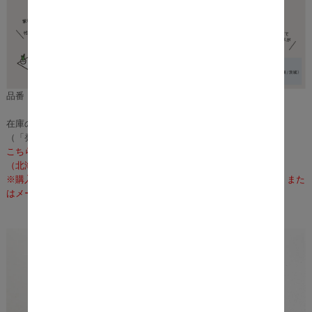
品番：m12739
在庫のある場合は、3～5営業日で発送いたします。
（「発送」であり「お届け」ではございませんのでご注意ください）
こちらの商品の配送料は無料となります。
（北海道・沖縄・離島への配送は、送料別途お見積りとなります）
※購入前に事前確認も可能となりますので、お電話（075-366-3835）また
はメールにて、お気軽にお問合せくださいませ。