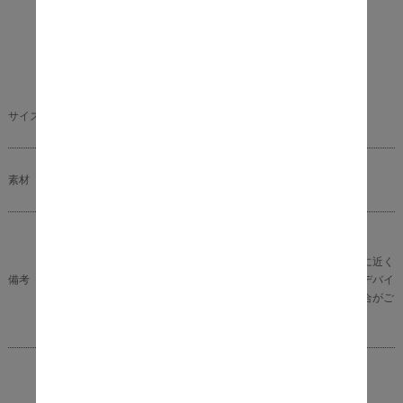
サイズ（約）
(約) 幅 45cm × 奥行 15.5cm × 高さ 16.5cm
素材
スチール・パイン集成材
完成品（壁取り付けるのみ）
※商品の色味に関してましては、できる限り実物に近く
備考
なる様に努めておりますが、ご利用のモニターやデバイ
スの発色によりまして、実物と異なって見える場合がご
ざいます。