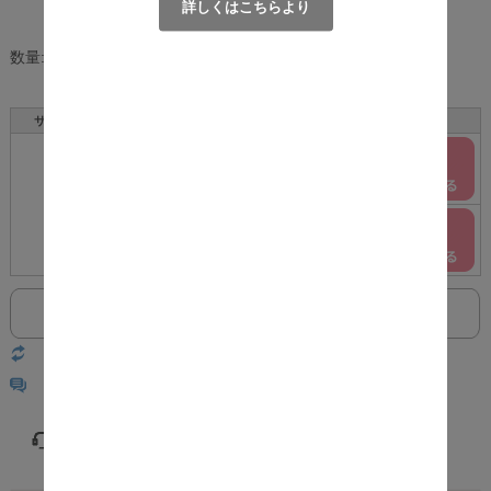
[ポイント還元 52ポイント～]
詳しくはこちらより
数量:
個
サイズ
カラー
在庫
購入
ブラウン
○
F
ホワイトウォッシュ
○
返品についての詳細はこちら
レビューはありません