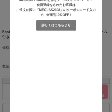
会員登録をされたお客様は
ご注文の際に「MEGLAS2608」のクーポンコード入力
で、全商品10%OFF！
詳しくはこちらより
Banksy（バンクシー） Collection ll アートポスター（フレーム
付き）
¥22,000
(税込)
価格:
[ポイント還元 220ポイント～]
数量:
個
サイズ
カラー
在庫
購入
52.5cm×52.5cm×3.2cm
ブラック
○