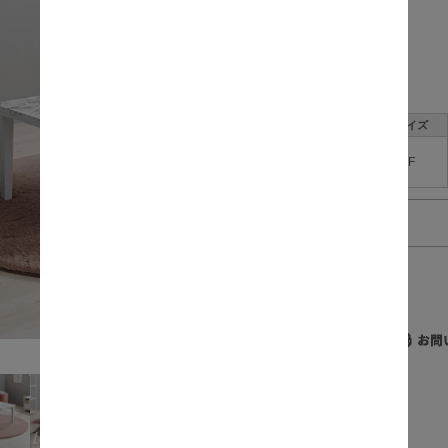
数量:
サイズ
F