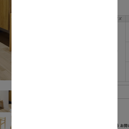
数量:
サイズ
F