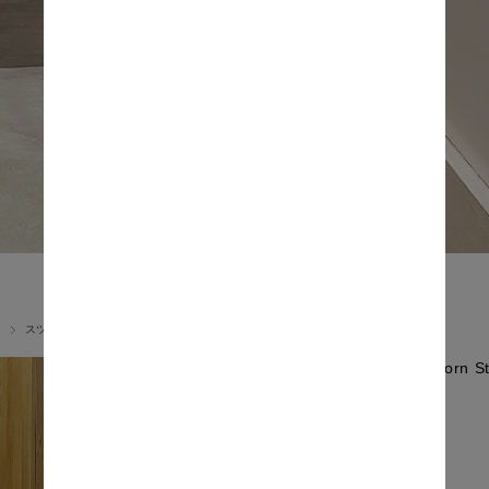
スツール
Re:bor
価格: