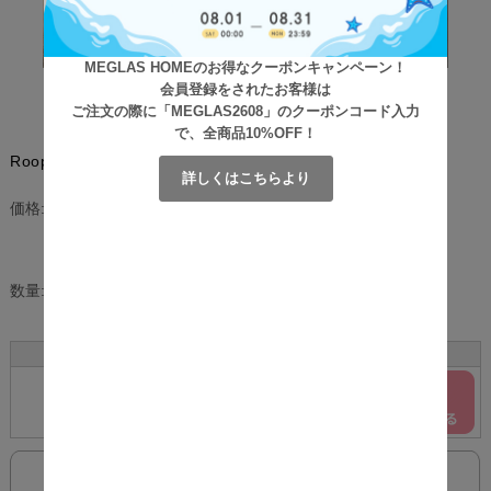
MEGLAS HOMEのお得なクーポンキャンペーン！
会員登録をされたお客様は
ご注文の際に「MEGLAS2608」のクーポンコード入力
で、全商品10%OFF！
Roop（ループ） スツール
詳しくはこちらより
¥10,800
(税込)
価格:
[ポイント還元 108ポイント～]
数量:
個
サイズ
カラー
在庫
購入
F
ホワイト
○