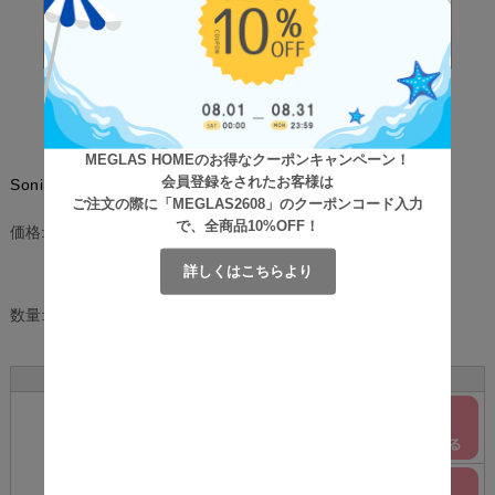
MEGLAS HOMEのお得なクーポンキャンペーン！
会員登録をされたお客様は
Soni（ソニ） 2人掛けソファ
ご注文の際に「MEGLAS2608」のクーポンコード入力
で、全商品10%OFF！
¥70,800
(税込)
価格:
[ポイント還元 708ポイント～]
詳しくはこちらより
数量:
個
サイズ
カラー
在庫
購入
アイボリー
○