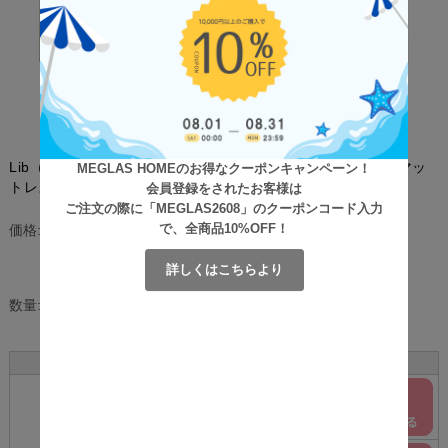
Lib（リブ） すのこローベッド セミダブルサイズ ボンネルマッ
MEGLAS HOMEのお得なクーポンキャンペーン！
トレス付き
会員登録をされたお客様は
ご注文の際に「MEGLAS2608」のクーポンコード入力
で、全商品10%OFF！
¥45,700
(税込)
価格:
[ポイント還元 457ポイント～]
詳しくはこちらより
数量:
個
サイズ
カラー
在庫
購入
ホワイト
○