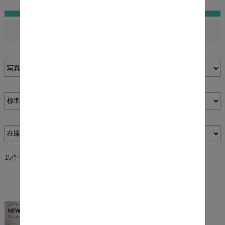
セミシングル
シングル
セミダブル
ダブル
ロフトベッド
すべてのベッド
表示切替：
並び順：
在庫：
15件中1件～15件を表示
商品一覧