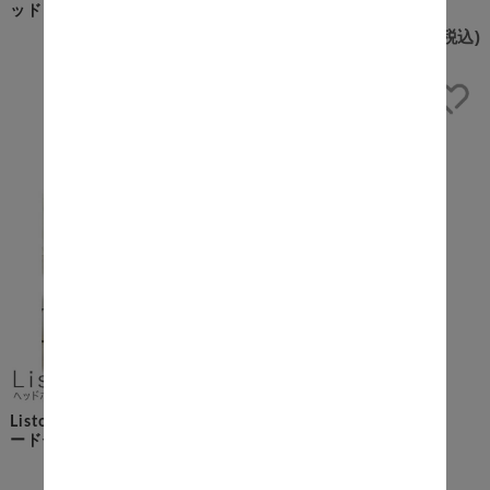
ッドフレーム セミダブル
ッド
¥45,600
(税込)
¥31,900
(税込)
Liston（リストン） ヘッドボ
ード付きフロアベッド
¥22,800
(税込)