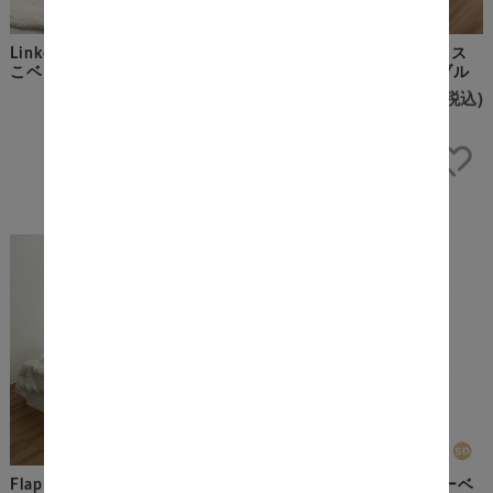
Linke（リンケ） 収納付きすの
Cattleya（カトレヤ） チェス
こベッド セミダブル
トベッドフレーム セミダブル
¥37,500
(税込)
¥68,500
(税込)
Flap（フラップ） USB付きベ
Grau（グラウ） 北欧風ローベ