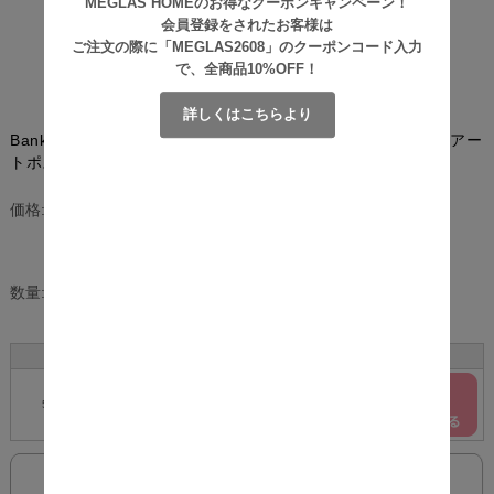
MEGLAS HOMEのお得なクーポンキャンペーン！
会員登録をされたお客様は
ご注文の際に「MEGLAS2608」のクーポンコード入力
で、全商品10%OFF！
詳しくはこちらより
Banksy（バンクシー） Love is in the Bin(Limited Edition) アー
トポスター（フレーム付き）
¥29,700
(税込)
価格:
[ポイント還元 297ポイント～]
数量:
個
サイズ
カラー
在庫
購入
54.2cm×64.3cm×3cm
マルチカラー
○