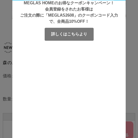
MEGLAS HOMEのお得なクーポンキャンペーン！
会員登録をされたお客様は
ご注文の際に「MEGLAS2608」のクーポンコード入力
で、全商品10%OFF！
詳しくはこちらより
森のおべんとう
¥13,500
(税込)
価格:
[ポイント還元 135ポイント～]
数量:
個
サイズ
カラー
在庫
購入
F
ナチュラル
○