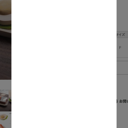
数量:
サイズ
F