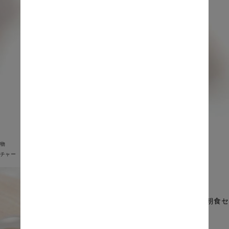
物
チャー
森の朝食セ
価格: