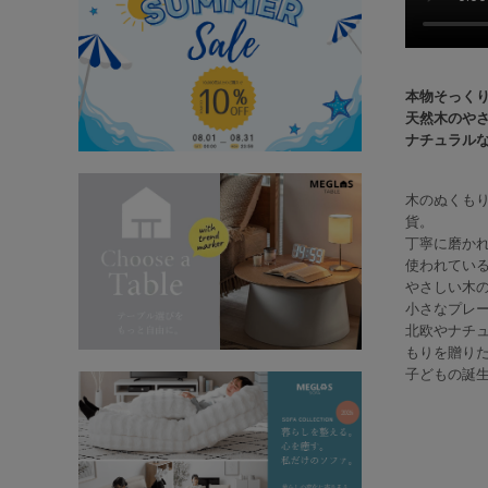
本物そっく
天然木のや
ナチュラル
木のぬくも
貨。
丁寧に磨か
使われてい
やさしい木
小さなプレ
北欧やナチ
もりを贈り
子どもの誕