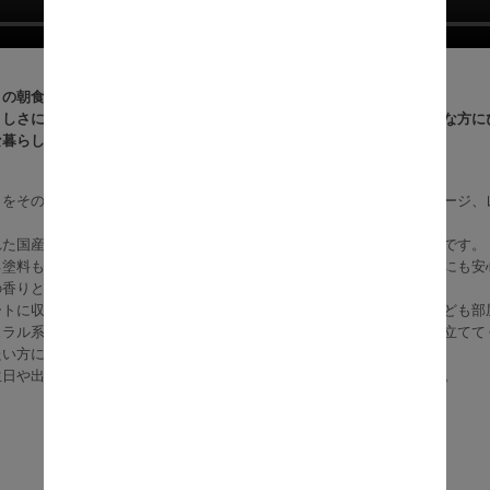
りの朝食モチーフが心を和ませる。
さしさに包まれた「森の朝食セット」は、家具・インテリア・雑貨好きな方に
な暮らしに彩りを添える、癒しと遊び心を兼ねたインテリア雑貨です。
りをそのまま届ける「森の朝食セット」は、食パン、目玉焼き、ソーセージ、
れた国産ヒノキを使い、職人の手仕事でひとつひとつ仕上げられた逸品です。
る塗料も、食品衛生法に合格した国産塗料を一部使用しており、子どもにも安
の香りと手触りが、心までほっと癒してくれます。
ートに収まったコンパクトなサイズで、リビング、玄関、キッチン、子ども部
ュラル系の家具・インテリアとの相性も抜群で、空間をセンス良く引き立てて
たい方にぴったり。
生日や出産祝い、大人へのギフト、店舗ディスプレイにもおすすめです。