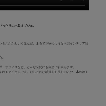
ぴったりの木製オブジェ。
レタスがかわいく並んだ、まるで本物のような木製インテリア雑
心。
屋、オフィスなど、どんな空間にも自然に馴染みます。
くれるアイテムです。おしゃれな雑貨をお探しの方や、木のぬく