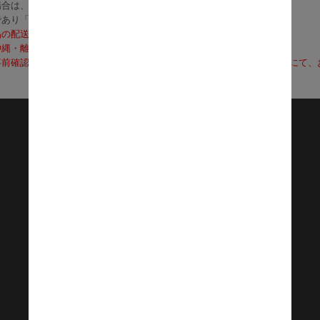
合は、3～5営業日で発送いたします。
であり「お届け」ではございませんのでご注意ください）
品の配送料は無料となります。
沖縄・離島への配送は、送料別途お見積りとなります）
前確認も可能となりますので、お電話（0120-155-339）またはメールに