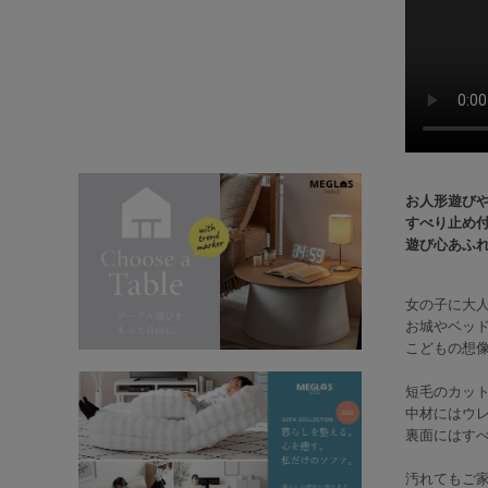
お人形遊びや
すべり止め付
遊び心あふ
女の子に大人
お城やベッ
こどもの想
短毛のカッ
中材にはウ
裏面にはす
汚れてもご