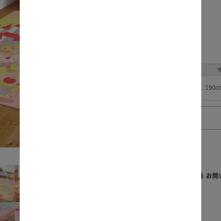
価格:
数量:
190c