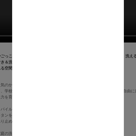
ごっこ遊びがもっと楽しくなる、街のイラスト入り『Jouet（ジュエ）洗え
き＆洗濯機OKでママも安心。
れる空間づくりにぴったりのインテリアアイテムです。
気のかわいい街並みが広がる『Jouet（ジュエ）洗えるキッズラグ』。
ド、学校や病院などが描かれたデザインは、お人形やミニカーを使って自由に
像力を育てる、遊び心いっぱいのアイテムです。
トパイルだから、さらっとした肌ざわりで毎日快適。
レタンを使用し、ほどよい厚みでふんわりとした踏み心地です。
べり止めが付いているので、お子さまが動き回っても安心。
家庭の洗濯機で丸洗いできるから、お手入れも簡単。