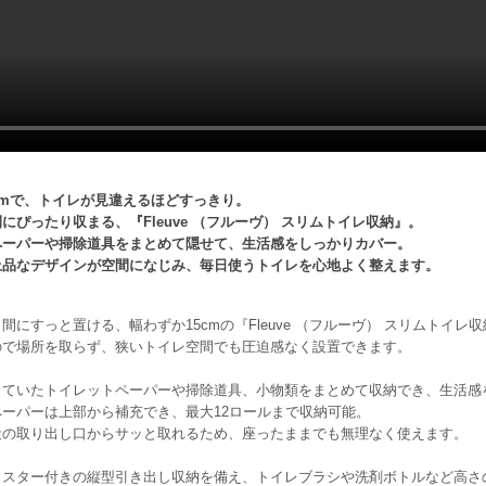
cmで、トイレが見違えるほどすっきり。
にぴったり収まる、『Fleuve （フルーヴ） スリムトイレ収納』。
ペーパーや掃除道具をまとめて隠せて、生活感をしっかりカバー。
上品なデザインが空間になじみ、毎日使うトイレを心地よく整えます。
間にすっと置ける、幅わずか15cmの『Fleuve （フルーヴ） スリムトイレ
ので場所を取らず、狭いトイレ空間でも圧迫感なく設置できます。
していたトイレットペーパーや掃除道具、小物類をまとめて収納でき、生活感
ーパーは上部から補充でき、最大12ロールまで収納可能。
段の取り出し口からサッと取れるため、座ったままでも無理なく使えます。
ャスター付きの縦型引き出し収納を備え、トイレブラシや洗剤ボトルなど高さ