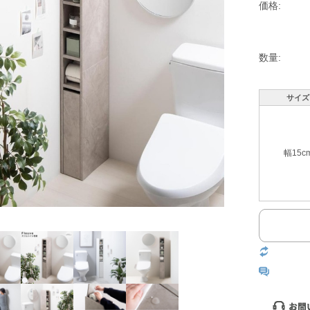
価格:
数量:
サイズ
幅15c