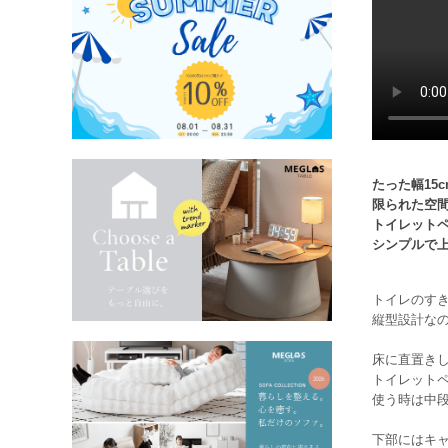
たった幅15
限られた空間
トイレット
シンプルで
トイレのすき
縦型設計な
床に直置き
トイレットペ
使う時は中
下部にはキ