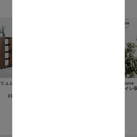
商品一覧
ブリュム） 薄型ト
UTILE（ユティル） ユティル
Fleuv
ナイール ハンドル付ペーパ
トイレ
ーボックス
¥10,300
(税込)
¥6,900
(税込)