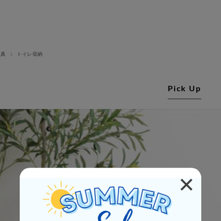
家具
トイレ収納
Pick Up