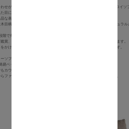
わせが魅力の、『Partage（パルタージュ） リクライニングコーデュロイソ
見た目にもやさしく手触りの良いコーデュロイ生地を使用。
上品な表情を生み、毎日触れたくなる心地よさを感じられます。
は木目柄を採用し、脚部にはブラックアイアンを合わせることで、ナチュラル
段階で角度調整が可能。
ビ鑑賞、横になって休みたい時など、シーンに合わせて楽な姿勢を選べます。
らをかけるほど広く、沈み込みすぎないクッションで長時間でも快適です。
ローソファとして使えるため、お部屋を広く見せたい方にもおすすめ。
ば簡易ベッドとしても使え、来客時やお昼寝にも活躍します。
でもカウチ配置ができ、レイアウト変更も簡単。
からファミリーリビングまで、暮らしに合わせて長く使えるソファです。