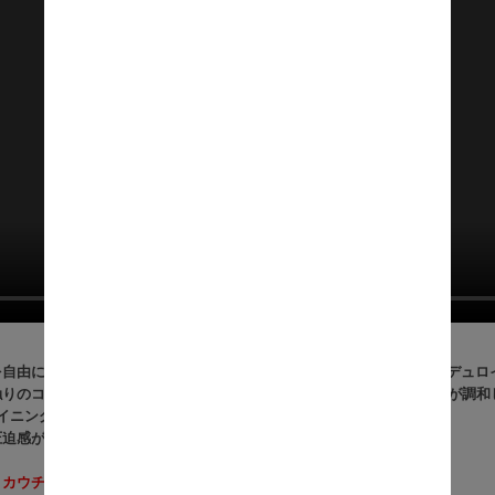
自由に変えられる、『Partage（パルタージュ） リクライニングコーデュ
触りのコーデュロイ、温かみのある木目、空間を引き締めるアイアン脚が調和
ライニングと広々座面で、座る・寝転ぶ・横になるが思いのまま。
圧迫感が少なく、ワンルームにもぴったりです。
 カウチタイプ をご購入いただけます。