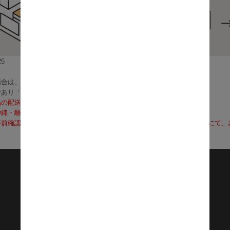
5
合は、3～5営業日で発送いたします。
であり「お届け」ではございませんのでご注意ください）
品の配送料は無料となります。
沖縄・離島への配送は、送料別途お見積りとなります）
前確認も可能となりますので、お電話（0120-155-339）またはメールに