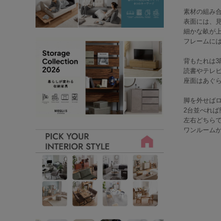
素材の組み合
表面には、
細かな畝が
フレームに
背もたれは3
読書やテレ
座面はあぐ
脚を外せば
2台並べれ
左右どちら
ワンルーム