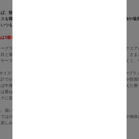
れば、散らかりも生活感もすっきり隠せる。
ラスを職人が丁寧に編み上げたS・M・Lの3サイズセットで、収納する物や場
、いつもの部屋に自然のぬくもりと整った美しさが生まれます。
品は3個セット「ふた付き」タイプとなります。
シーグラスを、熟練の職人が一つひとつ丁寧に編み上げた、ふた付きスクエア
み目と落ち着いた色合いが、リビングやベッドルーム、子ども部屋など、さま
イヤーフレームを使用しているため、物をたっぷり入れても型崩れしにくく、
3サイズセットで、Sは食品や日用品、Mは雑誌やおもちゃ、Lはタオルやブ
設計でかさばる物もまとめやすく、側面の持ち手穴が棚からの出し入れや部屋
れば中身をさりげなく隠せるので、急な来客時にも慌てず、生活感を抑えた整
きは重ねて省スペースに収納できるのもうれしいポイントです。
ックに並べても統一感が生まれ、見せる収納としても楽しめます。
め、届いたその日からすぐに使えます。
らではの色味の濃淡やささくれ、編み止め、手作りによるわずかな歪みや個体
を楽しみながら、毎日の片付けを心地よい習慣に変えてみませんか。