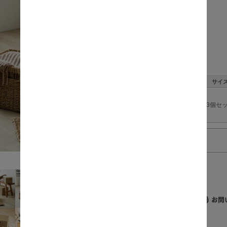
価格:
数量:
サイ
3個セ