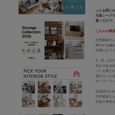
ふたを閉じ
天然シーグ
置くだけで
こちらの商
天然素材の
細やかな編
内側にはワ
S・M・Lの
深さのある
ふたを閉じ
使わないと
オープンラ
完成品のた
天然素材な
自然の表情