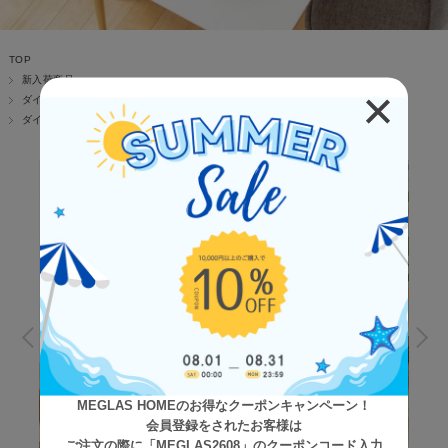
TOP
新入荷商品
ダイニング
ダイニングテーブル
ダイニング
MEGLAS HOMEのお得なクーポンキャンペーン！
会員登録をされたお客様は
ご注文の際に「MEGLAS2608」のクーポンコード入力